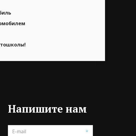
биль
втомобилем
втошколы!
Напишите нам
*