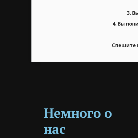
3. 
4. Вы пон
Спешите 
Немного о 
нас 